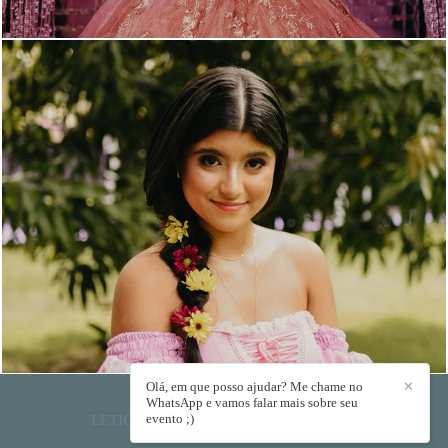
379
0
Olá, em que posso ajudar? Me chame no
✕
WhatsApp e vamos falar mais sobre seu
evento ;)
LETICIA VIDEIRA LACERDA
/
CONTATO