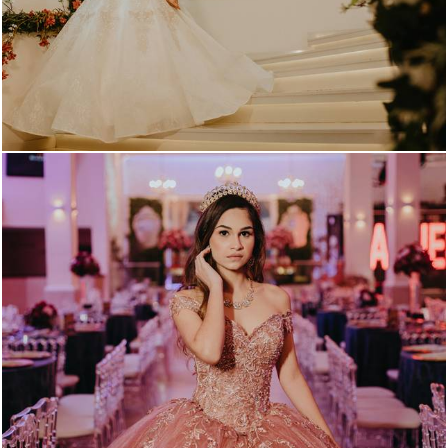
616
0
518
0